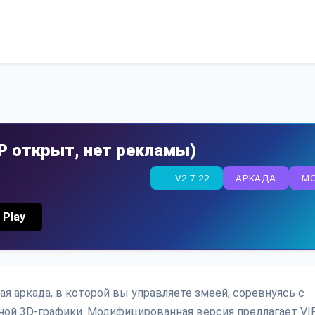
VIP открыт, нет рекламы)
V2.7.22
АРКАДА
M
 Play
ская аркада, в которой вы управляете змеей, соревнуясь с
ной 3D-графики. Модифицированная версия предлагает VI