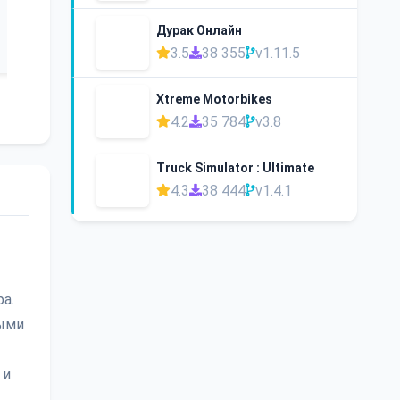
Дурак Онлайн
3.5
38 355
v1.11.5
Xtreme Motorbikes
4.2
35 784
v3.8
Truck Simulator : Ultimate
4.3
38 444
v1.4.1
а.
ными
 и