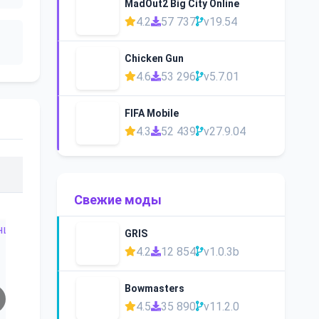
MadOut2 Big City Online
4.2
57 737
v19.54
Chicken Gun
4.6
53 296
v5.7.01
FIFA Mobile
4.3
52 439
v27.9.04
Свежие моды
GRIS
4.2
12 854
v1.0.3b
Bowmasters
4.5
35 890
v11.2.0