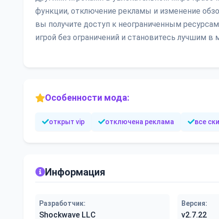
функции, отключение рекламы и изменение обзо
вы получите доступ к неограниченным ресурса
игрой без ограничений и становитесь лучшим в ми
Особенности мода:
открыт vip
отключена реклама
все ск
Информация
Разработчик:
Версия:
Shockwave LLC
v2.7.22