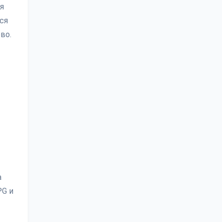
я
ся
во.
а
PG и