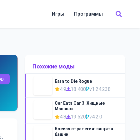
Игры
Программы
Похожие моды
OD
Earn to Die Rogue
4.9
18 400
v1.24.238
Car Eats Car 3: Хищные
Машины
4.8
19 520
v4.2.0
Боевая стратегия: защита
башни
P-