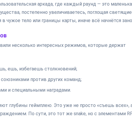
льзовательская аркада, где каждый раунд — это маленька
существа, постепенно увеличиваетесь, поглощая светящие
 в чужое тело или границы карты, иначе всё начнётся зано
тов
авили несколько интересных режимов, которые держат
ёшь, ешь, избегаешь столкновений;
с союзниками против других команд;
ами и специальными наградами.
яют глубины геймплею. Это уже не просто «съешь всех», 
раждением. По сути, это тот же snake, но с элементами R