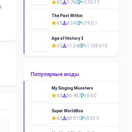
4.5
9 768
v1.15.1.1
,
The Past Within
4.5
8 343
v7.9.0.1
Age of History 3
4.5
11 248
v1.136 b13
Популярные моды
My Singing Monsters
4.8
93 497
v5.4.0
Super WorldBox
4.6
68 011
v0.51.3