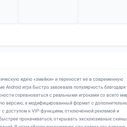
лассическую идею «змейки» и переносит её в современную
е Android игра быстро завоевала популярность благодаря
ности соревноваться с реальными игроками со всего мир
ную версию, а модифицированный формат с дополнитель
 с доступом к VIP-функциям, отключённой рекламой и
быстрее прокачиваться, открывать эксклюзивные скины
аний. В этом обзоре рассмотрим, что делает эту версию