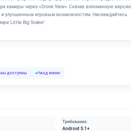
ра камеры через «Drone View». Скачав взломанную версию
м и улучшенным игровым возможностям. Наслаждайтесь
ре Little Big Snake!
ины доступны
мод меню
Требования:
Android 5.1+