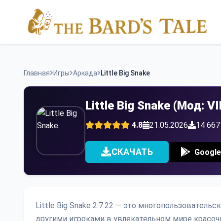
Skip
to
content
Главная
Игры
Аркада
Little Big Snake
Little Big Snake (Мод: 
4.8
21.05.2026
14 667
СКАЧАТЬ
Google
Little Big Snake 2.7.22 — это многопользователь
другими игроками в увлекательном мире красоч