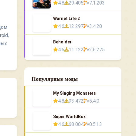
4.8
29 405
v7.1.203
Warnet Life 2
4.6
12 297
v3.4.20
дом
oid,
Beholder
ных
4.6
11 122
v2.6.275
Популярные моды
My Singing Monsters
4.8
93 472
v5.4.0
Super WorldBox
4.6
68 004
v0.51.3