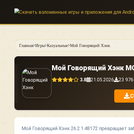
Skip
to
content
Главная
Игры
Казуальные
Мой Говорящий Хэнк
Мой Говорящий Хэнк MO
3.8
21.05.2026
23 976
С
Мой Говорящий Хэнк 26.2.1.48172 превращает з