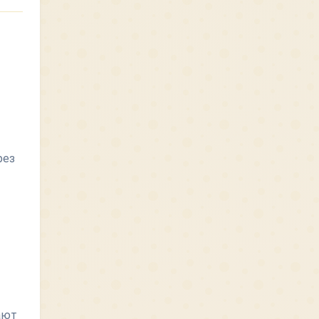
рез
ают