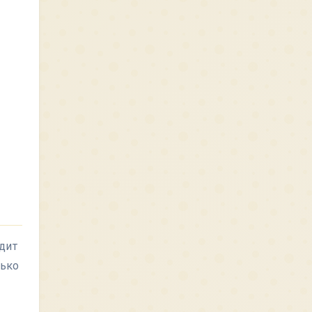
одит
лько