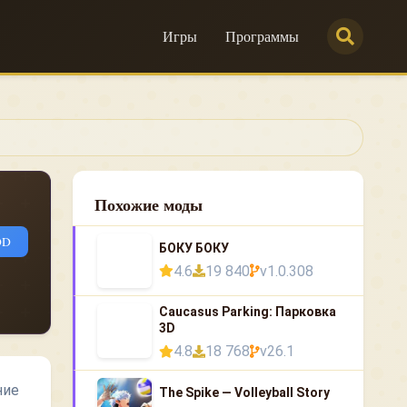
Игры
Программы
Похожие моды
OD
БОКУ БОКУ
4.6
19 840
v1.0.308
Caucasus Parking: Парковка
3D
4.8
18 768
v26.1
ние
The Spike — Volleyball Story