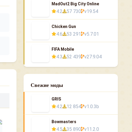
MadOut2 Big City Online
4.2
57 730
v19.54
Chicken Gun
4.6
53 291
v5.7.01
FIFA Mobile
4.3
52 439
v27.9.04
Свежие моды
GRIS
4.2
12 854
v1.0.3b
Bowmasters
4.5
35 890
v11.2.0