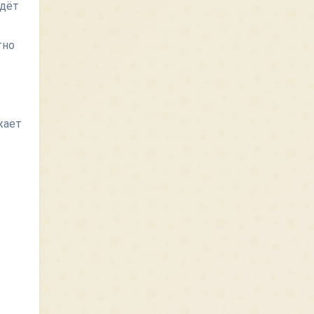
ждёт
тно
жает