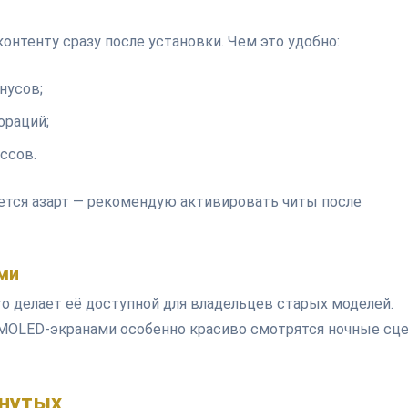
онтенту сразу после установки. Чем это удобно:
нусов;
ораций;
ссов.
яется азарт — рекомендую активировать читы после
ми
что делает её доступной для владельцев старых моделей.
AMOLED-экранами особенно красиво смотрятся ночные сц
инутых