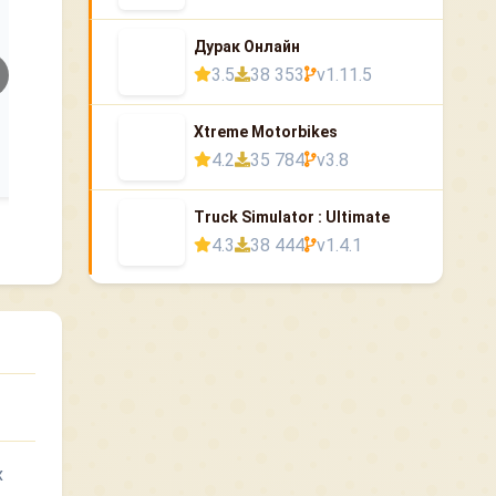
Дурак Онлайн
3.5
38 353
v1.11.5
Xtreme Motorbikes
4.2
35 784
v3.8
Truck Simulator : Ultimate
4.3
38 444
v1.4.1
х