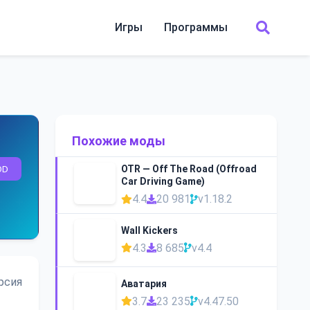
Игры
Программы
Похожие моды
OD
OTR — Off The Road (Offroad
Car Driving Game)
4.4
20 981
v1.18.2
Wall Kickers
4.3
8 685
v4.4
рсия
Аватария
3.7
23 235
v4.47.50