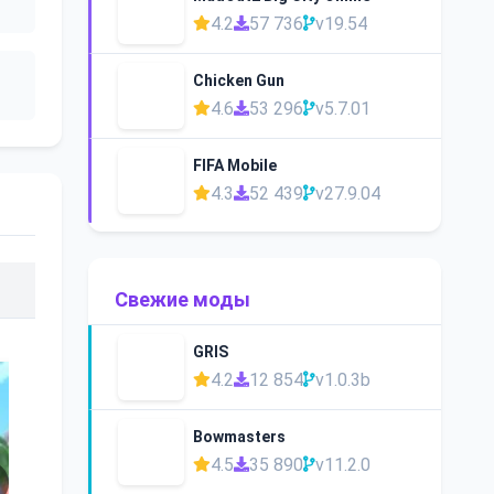
4.2
57 736
v19.54
Chicken Gun
4.6
53 296
v5.7.01
FIFA Mobile
4.3
52 439
v27.9.04
Свежие моды
GRIS
4.2
12 854
v1.0.3b
Bowmasters
4.5
35 890
v11.2.0