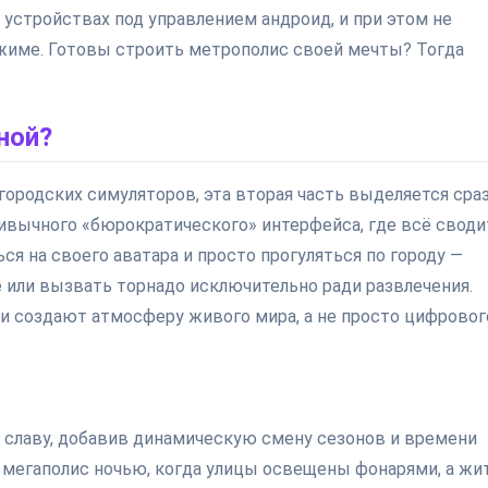
а устройствах под управлением андроид, и при этом не
ежиме. Готовы строить метрополис своей мечты? Тогда
ной?
ородских симуляторов, эта вторая часть выделяется сра
ивычного «бюрократического» интерфейса, где всё своди
 на своего аватара и просто прогуляться по городу —
ре или вызвать торнадо исключительно ради развлечения.
ли создают атмосферу живого мира, а не просто цифровог
а славу, добавив динамическую смену сезонов и времени
ш мегаполис ночью, когда улицы освещены фонарями, а жи