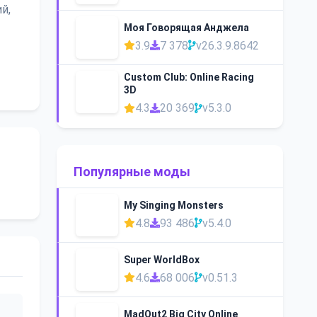
й,
Моя Говорящая Анджела
3.9
7 378
v26.3.9.8642
Custom Club: Online Racing
3D
4.3
20 369
v5.3.0
Популярные моды
My Singing Monsters
4.8
93 486
v5.4.0
Super WorldBox
4.6
68 006
v0.51.3
MadOut2 Big City Online