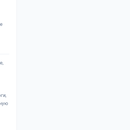
ое
е,
ги,
чную