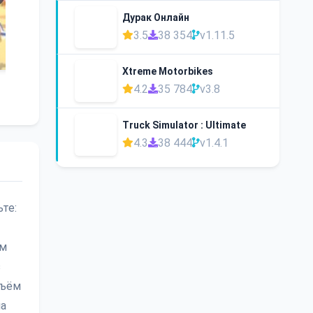
Дурак Онлайн
3.5
38 354
v1.11.5
Xtreme Motorbikes
4.2
35 784
v3.8
Truck Simulator : Ultimate
4.3
38 444
v1.4.1
те:
ем
з
бъём
на