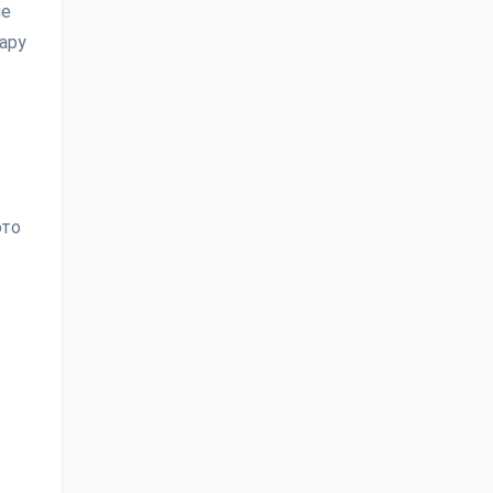
не
ару
это