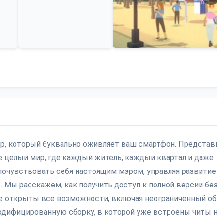
ор, который буквально оживляет ваш смартфон. Представь
те целый мир, где каждый житель, каждый квартал и даже
 почувствовать себя настоящим мэром, управляя развити
ас. Мы расскажем, как получить доступ к полной версии бе
где открыты все возможности, включая неограниченный о
одифицированную сборку, в которой уже встроены читы 