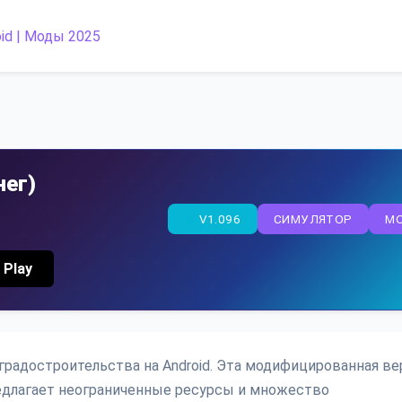
нег)
V1.096
СИМУЛЯТОР
M
 Play
 градостроительства на Android. Эта модифицированная ве
едлагает неограниченные ресурсы и множество