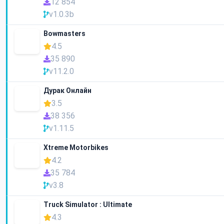
12 854
v1.0.3b
Bowmasters
4.5
35 890
v11.2.0
Дурак Онлайн
3.5
38 356
v1.11.5
Xtreme Motorbikes
4.2
35 784
v3.8
Truck Simulator : Ultimate
4.3