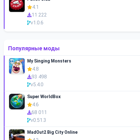
4.1
11 222
v1.0.6
Популярные моды
My Singing Monsters
4.8
93 498
v5.4.0
Super WorldBox
4.6
68 011
v0.51.3
MadOut2 Big City Online