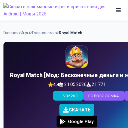
Skip
to
content
Игры
Главная
Игры
Головоломка
Royal Match
Программы
Royal Match [Мод: Бесконечные деньги и 
21.05.2026
21 771
4.4
V36263
ГОЛОВОЛОМКА
СКАЧАТЬ
Google Play