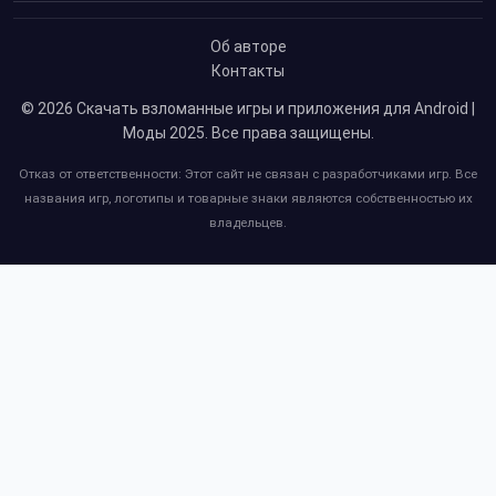
Об авторе
Контакты
© 2026
Скачать взломанные игры и приложения для Android |
Моды 2025
. Все права защищены.
Отказ от ответственности: Этот сайт не связан с разработчиками игр. Все
названия игр, логотипы и товарные знаки являются собственностью их
владельцев.