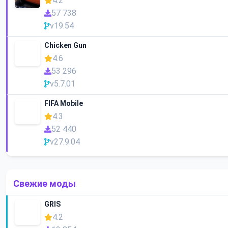
4.2
57 738
v19.54
Chicken Gun
4.6
53 296
v5.7.01
FIFA Mobile
4.3
52 440
v27.9.04
Свежие моды
GRIS
4.2