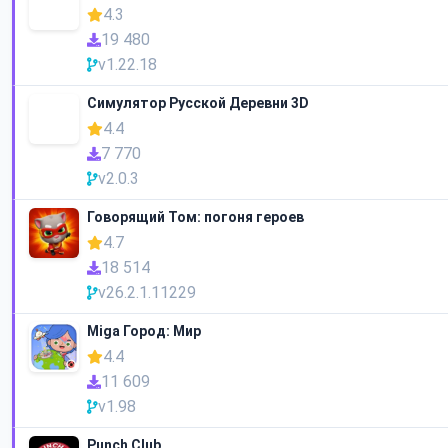
4.3
19 480
v1.22.18
Симулятор Русской Деревни 3D
4.4
7 770
v2.0.3
Говорящий Том: погоня героев
4.7
18 514
v26.2.1.11229
Miga Город: Мир
4.4
11 609
v1.98
Punch Club