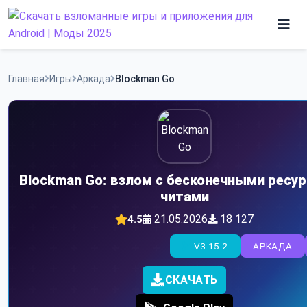
Skip
to
content
Игры
Главная
Игры
Аркада
Blockman Go
Программы
Blockman Go: взлом с бесконечными ресур
читами
21.05.2026
18 127
4.5
V3.15.2
АРКАДА
СКАЧАТЬ