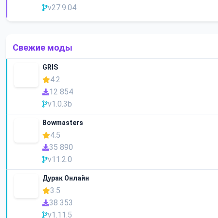
v27.9.04
Свежие моды
GRIS
4.2
12 854
v1.0.3b
Bowmasters
4.5
35 890
v11.2.0
Дурак Онлайн
3.5
38 353
v1.11.5