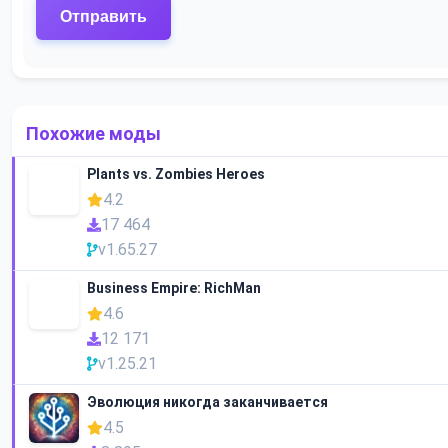
Похожие моды
Plants vs. Zombies Heroes
4.2
17 464
v1.65.27
Business Empire: RichMan
4.6
12 171
v1.25.21
Эволюция никогда заканчивается
4.5