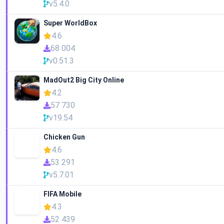
v5.4.0
Super WorldBox
4.6
68 004
v0.51.3
MadOut2 Big City Online
4.2
57 730
v19.54
Chicken Gun
4.6
53 291
v5.7.01
FIFA Mobile
4.3
52 439