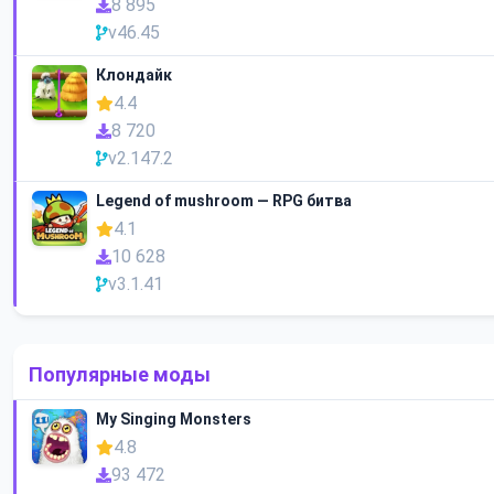
8 895
v46.45
Клондайк
4.4
8 720
v2.147.2
Legend of mushroom — RPG битва
4.1
10 628
v3.1.41
Популярные моды
My Singing Monsters
4.8
93 472