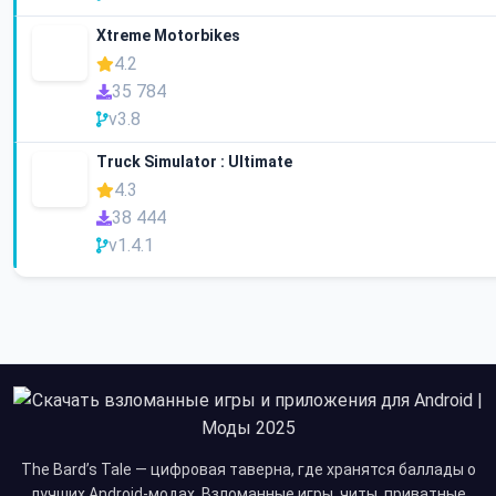
Xtreme Motorbikes
4.2
35 784
v3.8
Truck Simulator : Ultimate
4.3
38 444
v1.4.1
The Bard’s Tale — цифровая таверна, где хранятся баллады о
лучших Android-модах. Взломанные игры, читы, приватные