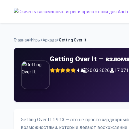
Skip
to
content
Главная
Игры
Аркада
Getting Over It
Getting Over It — взло
4.8
20.03.2026
17 071
Getting Over It 1.9.13 — это не просто хардкор
возможностями, которые делают восхождение п