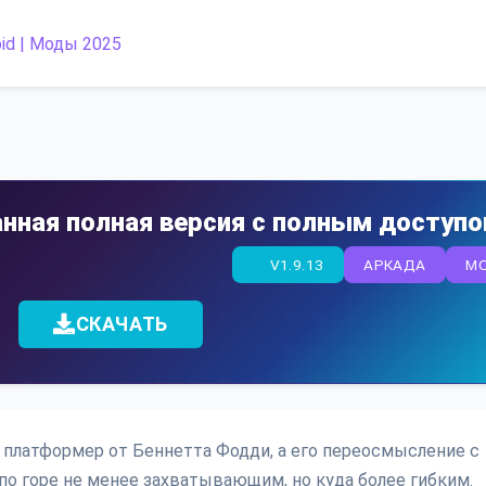
манная полная версия с полным доступ
V1.9.13
АРКАДА
M
СКАЧАТЬ
ный платформер от Беннетта Фодди, а его переосмысление с
о горе не менее захватывающим, но куда более гибким.