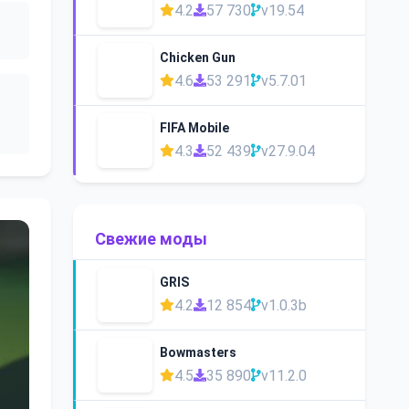
4.2
57 730
v19.54
Chicken Gun
4.6
53 291
v5.7.01
FIFA Mobile
4.3
52 439
v27.9.04
Свежие моды
GRIS
4.2
12 854
v1.0.3b
Bowmasters
4.5
35 890
v11.2.0