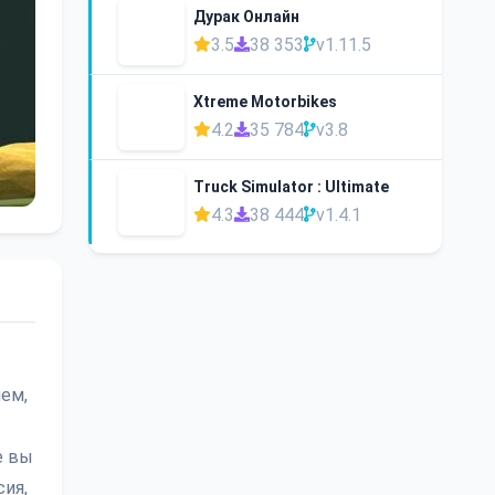
Дурак Онлайн
3.5
38 353
v1.11.5
Xtreme Motorbikes
4.2
35 784
v3.8
Truck Simulator : Ultimate
4.3
38 444
v1.4.1
шем,
е вы
ия,