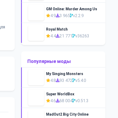
GM Online: Murder Among Us
4.9
3 965
v2.2.9
для
Royal Match
4.4
21 771
v36263
Популярные моды
My Singing Monsters
4.8
93 472
v5.4.0
Super WorldBox
4.6
68 004
v0.51.3
MadOut2 Big City Online