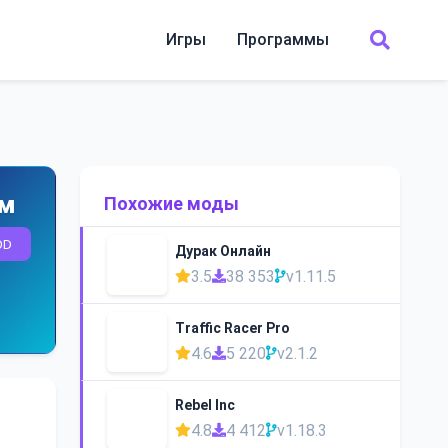
Игры
Программы
ом
Похожие моды
OD
Дурак Онлайн
3.5
38 353
v1.11.5
Traffic Racer Pro
4.6
5 220
v2.1.2
Rebel Inc
4.8
4 412
v1.18.3