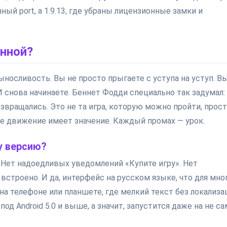
ный port, а 1.9.13, где убраны лицензионные замки и
енной?
выносливость. Вы не просто прыгаете с уступа на уступ. В
. И снова начинаете. Беннет Фодди специально так задумал:
звращались. Это не та игра, которую можно пройти, прос
ое движение имеет значение. Каждый промах — урок.
у версию?
. Нет надоедливых уведомлений «Купите игру». Нет
строено. И да, интерфейс на русском языке, что для мно
а телефоне или планшете, где мелкий текст без локализа
од Android 5.0 и выше, а значит, запустится даже на не с