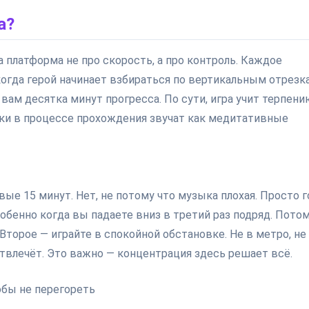
а?
та платформа не про скорость, а про контроль. Каждое
гда герой начинает взбираться по вертикальным отрезк
м десятка минут прогресса. По сути, игра учит терпени
арки в процессе прохождения звучат как медитативные
ые 15 минут. Нет, не потому что музыка плохая. Просто г
обенно когда вы падаете вниз в третий раз подряд. Пото
 Второе — играйте в спокойной обстановке. Не в метро, не
отвлечёт. Это важно — концентрация здесь решает всё.
обы не перегореть