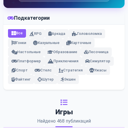
Подкатегории
Все
RPG
Аркада
Головоломка
Гонки
Казуальные
Карточные
Настольные
Образование
Песочница
Платформер
Приключения
Симулятор
Спорт
Стелс
Стратегия
Ужасы
Файтинг
Шутер
Экшен
Игры
Найдено 468 публикаций