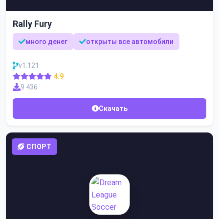
Rally Fury
много денег
открыты все автомобили
v1.121
4.9
9 436
Скачать
СПОРТ