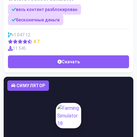
весь контент разблокирован
бесконечные деньги
v1.047.12
4.7
11 545
Скачать
СИМУЛЯТОР