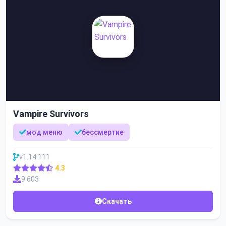
Vampire Survivors
мод меню
бессмертие
v1.14.111
4.3
9 603
Скачать