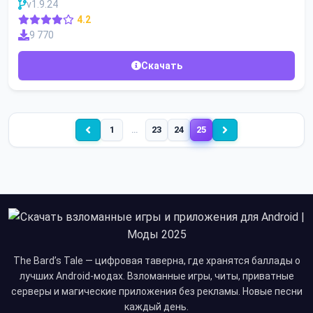
v1.9.24
4.2
9 770
Скачать
1
…
23
24
25
The Bard’s Tale — цифровая таверна, где хранятся баллады о
лучших Android-модах. Взломанные игры, читы, приватные
серверы и магические приложения без рекламы. Новые песни
каждый день.