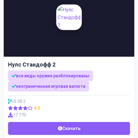
Нулс Стандофф 2
все виды оружия разблокированы
неограниченная игровая валюта
v0.38.2
4.0
17 770
Скачать