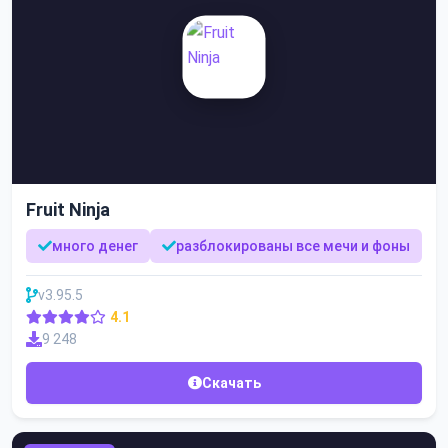
Fruit Ninja
много денег
разблокированы все мечи и фоны
v3.95.5
4.1
9 248
Скачать