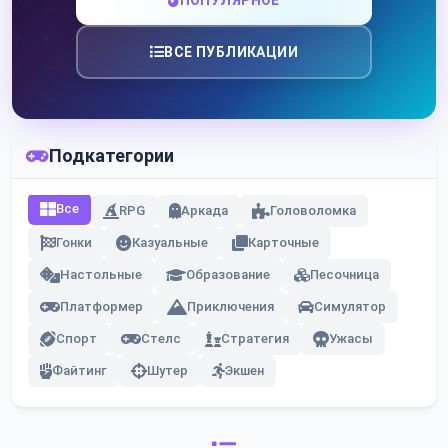
ПОПУЛЯРНОЕ
ВСЕ ПУБЛИКАЦИИ
Подкатегории
Все
RPG
Аркада
Головоломка
Гонки
Казуальные
Карточные
Настольные
Образование
Песочница
Платформер
Приключения
Симулятор
Спорт
Стелс
Стратегия
Ужасы
Файтинг
Шутер
Экшен