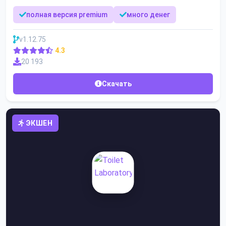
полная версия premium
много денег
v1.12.75
4.3
20 193
Скачать
ЭКШЕН