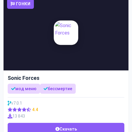
ГОНКИ
Sonic Forces
мод меню
бессмертие
v7.0.1
4.4
13 843
Скачать