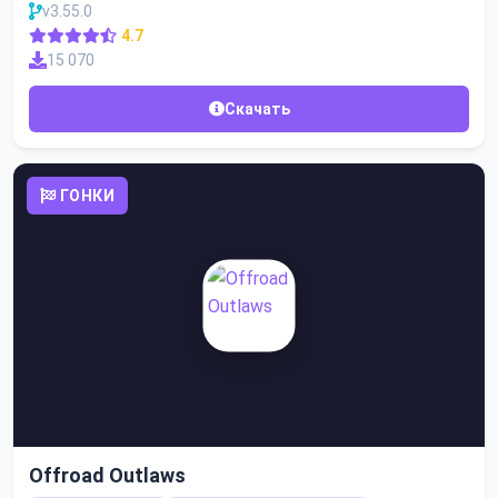
v3.55.0
4.7
15 070
Скачать
ГОНКИ
Offroad Outlaws