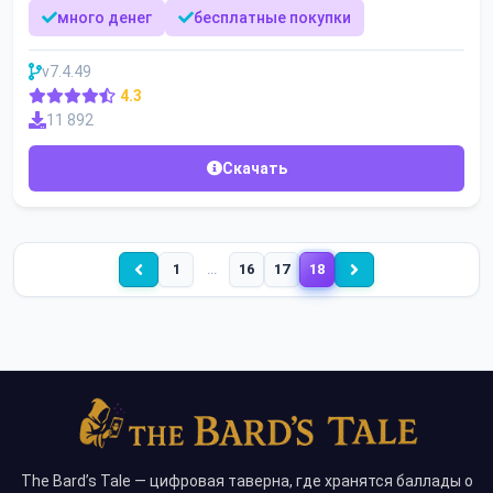
много денег
бесплатные покупки
v7.4.49
4.3
11 892
Скачать
1
…
16
17
18
The Bard’s Tale — цифровая таверна, где хранятся баллады о