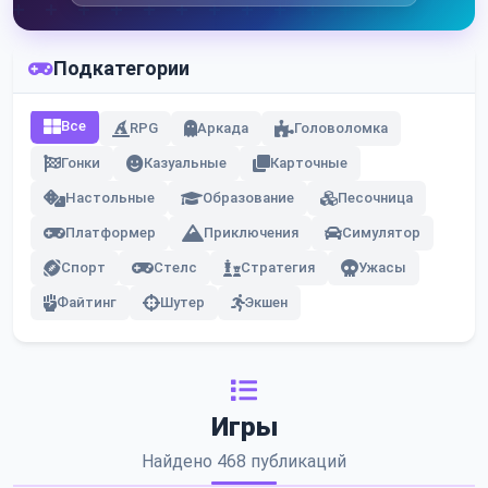
Подкатегории
Все
RPG
Аркада
Головоломка
Гонки
Казуальные
Карточные
Настольные
Образование
Песочница
Платформер
Приключения
Симулятор
Спорт
Стелс
Стратегия
Ужасы
Файтинг
Шутер
Экшен
Игры
Найдено 468 публикаций