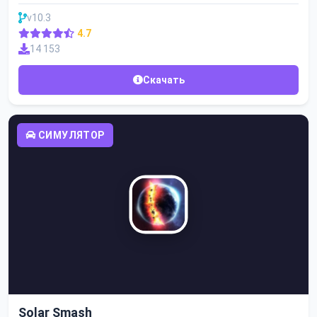
v10.3
4.7
14 153
Скачать
СИМУЛЯТОР
Solar Smash