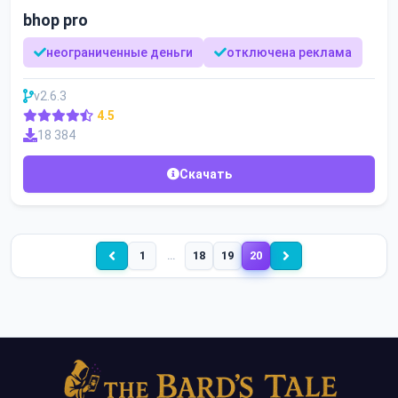
bhop pro
неограниченные деньги
отключена реклама
v2.6.3
4.5
18 384
Скачать
1
…
18
19
20