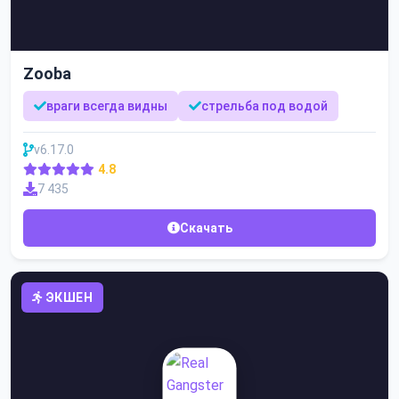
Zooba
враги всегда видны
стрельба под водой
v6.17.0
4.8
7 435
Скачать
ЭКШЕН