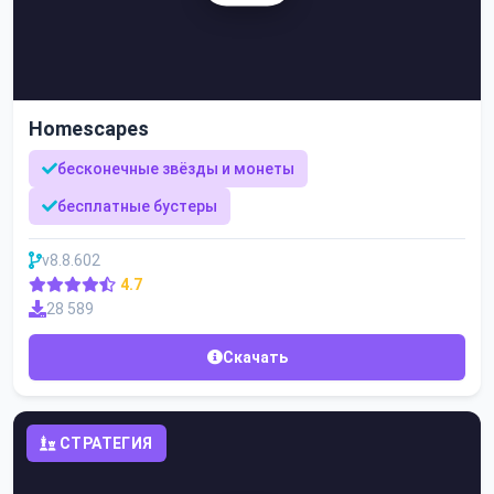
Homescapes
бесконечные звёзды и монеты
бесплатные бустеры
v8.8.602
4.7
28 589
Скачать
СТРАТЕГИЯ