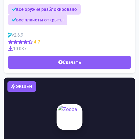
всё оружие разблокировано
все планеты открыты
v2.6.9
4.7
10 087
Скачать
ЭКШЕН